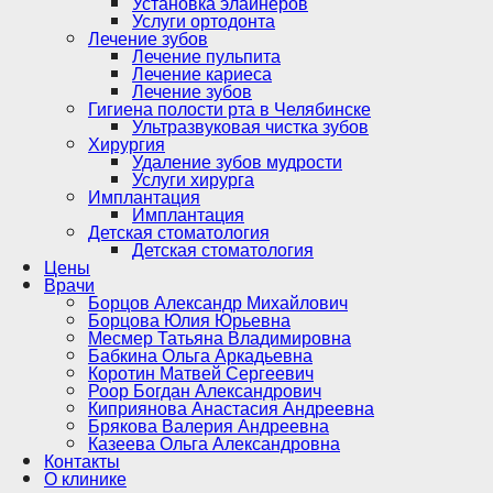
Установка элайнеров
Услуги ортодонта
Лечение зубов
Лечение пульпита
Лечение кариеса
Лечение зубов
Гигиена полости рта в Челябинске
Ультразвуковая чистка зубов
Хирургия
Удаление зубов мудрости
Услуги хирурга
Имплантация
Имплантация
Детская стоматология
Детская стоматология
Цены
Врачи
Борцов Александр Михайлович
Борцова Юлия Юрьевна
Месмер Татьяна Владимировна
Бабкина Ольга Аркадьевна
Коротин Матвей Сергеевич
Роор Богдан Александрович
Киприянова Анастасия Андреевна
Брякова Валерия Андреевна
Казеева Ольга Александровна
Контакты
О клинике