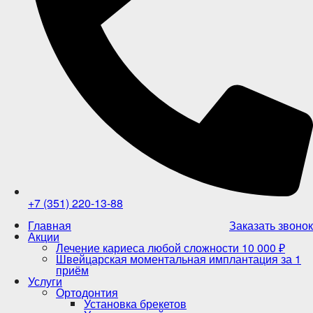
+7 (351) 220-13-88
Главная
Заказать звонок
Акции
Лечение кариеса любой сложности 10 000 ₽
Швейцарская моментальная имплантация за 1
приём
Услуги
Ортодонтия
Установка брекетов