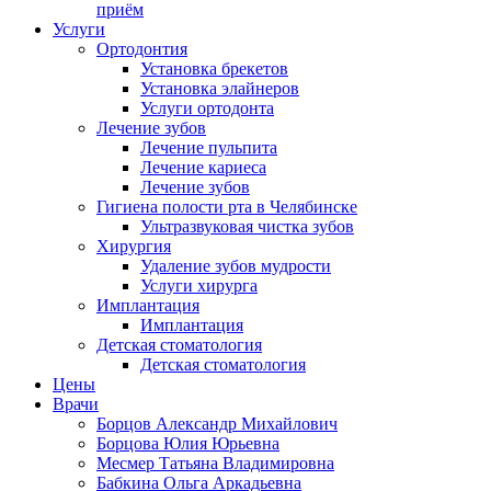
приём
Услуги
Ортодонтия
Установка брекетов
Установка элайнеров
Услуги ортодонта
Лечение зубов
Лечение пульпита
Лечение кариеса
Лечение зубов
Гигиена полости рта в Челябинске
Ультразвуковая чистка зубов
Хирургия
Удаление зубов мудрости
Услуги хирурга
Имплантация
Имплантация
Детская стоматология
Детская стоматология
Цены
Врачи
Борцов Александр Михайлович
Борцова Юлия Юрьевна
Месмер Татьяна Владимировна
Бабкина Ольга Аркадьевна