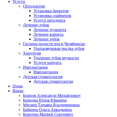
Услуги
Ортодонтия
Установка брекетов
Установка элайнеров
Услуги ортодонта
Лечение зубов
Лечение пульпита
Лечение кариеса
Лечение зубов
Гигиена полости рта в Челябинске
Ультразвуковая чистка зубов
Хирургия
Удаление зубов мудрости
Услуги хирурга
Имплантация
Имплантация
Детская стоматология
Детская стоматология
Цены
Врачи
Борцов Александр Михайлович
Борцова Юлия Юрьевна
Месмер Татьяна Владимировна
Бабкина Ольга Аркадьевна
Коротин Матвей Сергеевич